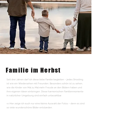
Familie im Herbst
Seit drei Jahren darf ich diese liebe Familie begleiten – jedes Shooting
ist wie ein Wiedersehen mit Freunden. Besonders schön ist zu sehen,
wie die Kinder von Mal zu Mal mehr Freude an den Bildern haben und
ihre eigenen Ideen einbringen. Diese harmonischen Familienmomente
in natürlicher Umgebung sind einfach unbezahlbar.
<< Hier zeige ich euch nur eine kleine Auswahl der Fotos – denn es sind
so viele wunderschöne Bilder entstanden.