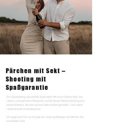
Pärchen mit Sekt –
Shooting mit
Spaßgarantie
Ein Fotoshooting, das einfach Spaß macht! Mit einer Flasche Sekt, viel
Lachen und spontanen Momenten wurde dieses Pärchenshooting zum
echten Erlebnis. Ob Sekt sprühen oder einfach genießen – hier stand
Lebensfreude im Vordergrund.
Ich zeige euch hier nur ein paar der vielen großartigen Aufnahmen, die
entstanden sind.